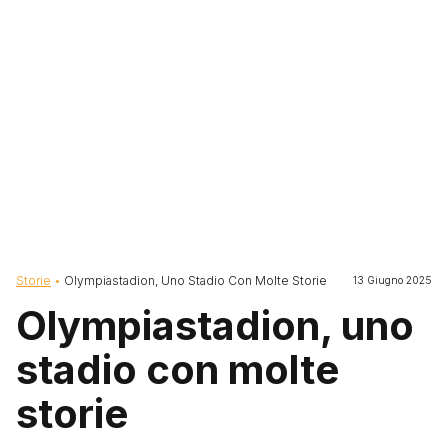
Briciole di pane
Storie
Olympiastadion, Uno Stadio Con Molte Storie
13 Giugno 2025
Olympiastadion, uno
stadio con molte
storie