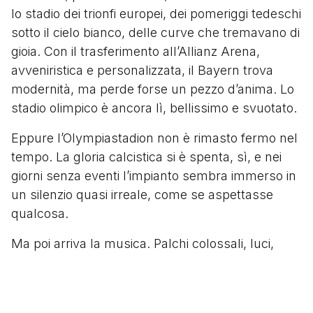
lo stadio dei trionfi europei, dei pomeriggi tedeschi
sotto il cielo bianco, delle curve che tremavano di
gioia. Con il trasferimento all’Allianz Arena,
avveniristica e personalizzata, il Bayern trova
modernità, ma perde forse un pezzo d’anima. Lo
stadio olimpico è ancora lì, bellissimo e svuotato.
Eppure l’Olympiastadion non è rimasto fermo nel
tempo. La gloria calcistica si è spenta, sì, e nei
giorni senza eventi l’impianto sembra immerso in
un silenzio quasi irreale, come se aspettasse
qualcosa.
Ma poi arriva la musica. Palchi colossali, luci,
applausi. I concerti lo riempiono di nuovo, lo
scuotono, lo reinventano. Il fragore del rock ha
preso il posto dei cori da stadio. E in fondo, il suo