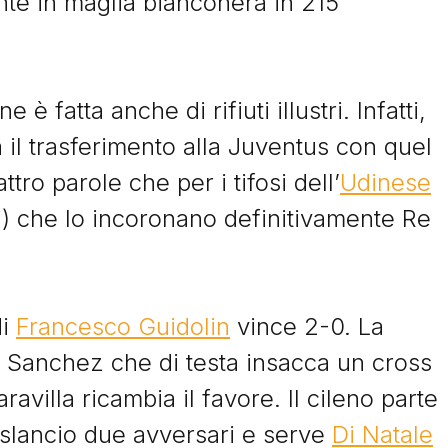
nte in maglia bianconera in 215
Storie
e è fatta anche di rifiuti illustri. Infatti,
ta il trasferimento alla Juventus con quel
I Signori del Sabato
tro parole che per i tifosi dell’
Udinese
i) che lo incoronano definitivamente Re
di
Francesco Guidolin
vince 2-0. La
© Tacchettidiprovincia.it - 2026 - Tutti diritti riservati
di Sanchez che di testa insacca un cross
ravilla ricambia il favore. Il cileno parte
slancio due avversari e serve
Di Natale