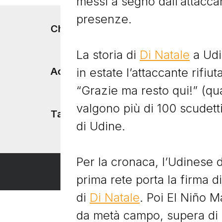
messi a segno dall’attacca
presenze.
Footer menu
Chi siamo
La storia di
Di Natale
a Udin
in estate l’attaccante rifiu
Accadde Oggi
“Grazie ma resto qui!” (quat
valgono più di 100 scudett
Tacchetti TV
di Udine.
Per la cronaca, l’Udinese 
prima rete porta la firma 
di
Di Natale
. Poi El Niño Ma
da metà campo, supera di 