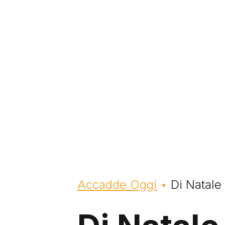
Briciole di pane
Accadde Oggi
Di Natale