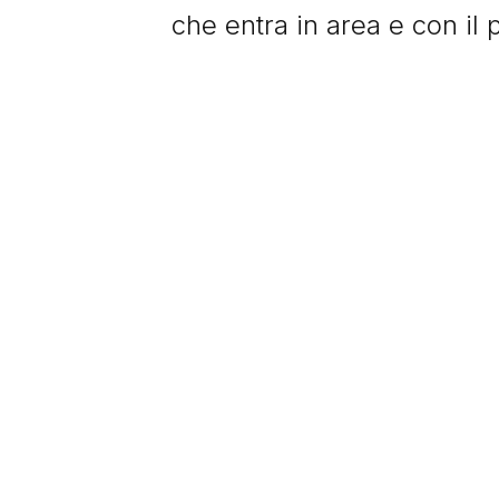
che entra in area e con il p
E’ il 39’ del primo tempo. E
stadio acclama
Di Natale
c
giocatore dai tempi di
Zic
A fine stagione sono 28 i 
anno consecutivo si aggiud
Serie A e guida la squadra 
Di Natale chiuderà la carr
presenze. Di queste 191 so