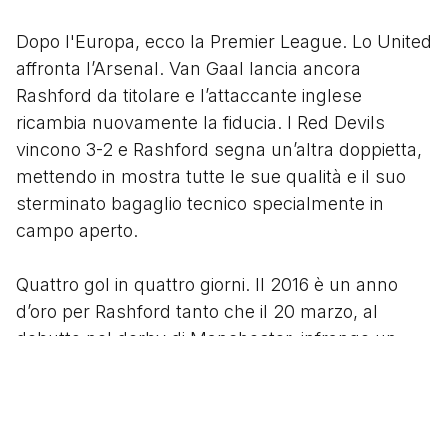
Dopo l'Europa, ecco la Premier League. Lo United
affronta l’Arsenal. Van Gaal lancia ancora
Rashford da titolare e l’attaccante inglese
ricambia nuovamente la fiducia. I Red Devils
vincono 3-2 e Rashford segna un’altra doppietta,
mettendo in mostra tutte le sue qualità e il suo
sterminato bagaglio tecnico specialmente in
campo aperto.
Quattro gol in quattro giorni. Il 2016 è un anno
d’oro per Rashford tanto che il 20 marzo, al
debutto nel derby di Manchester, infrange un
altro record: con il gol decisivo stende 1-0 il City,
diventa il più giovane marcatore della
stracittadina, scavalcando Wayne Rooney, fino a
quel momento detentore di tale primato.