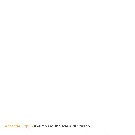
Briciole di pane
Accadde Oggi
Il Primo Gol In Serie A di Crespo