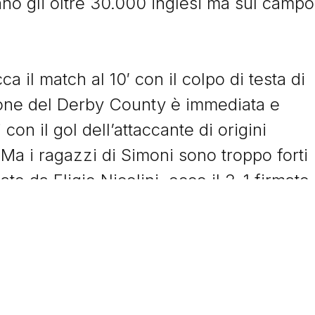
iano gli oltre 30.000 inglesi ma sul campo
© Tacchettidiprovincia.it - 2026 - Tutti diritti riservati
a il match al 10′ con il colpo di testa di
ione del Derby County è immediata e
con il gol dell’attaccante di origini
 Ma i ragazzi di Simoni sono troppo forti
to da Eligio Nicolini, ecco il 2-1 firmato
dagli 11 metri. Nel finale arriva il gol
a corre verso la porta per battere il
to la curva dei tifosi grigiorossi per