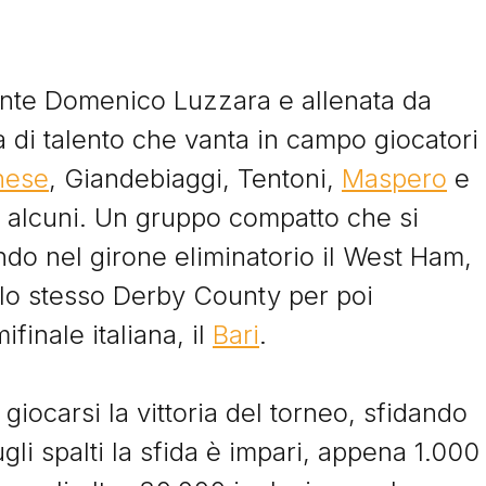
nte Domenico Luzzara e allenata da
 di talento che vanta in campo giocatori
nese
, Giandebiaggi, Tentoni,
Maspero
e
ne alcuni. Un gruppo compatto che si
do nel girone eliminatorio il West Ham,
Storie
y, lo stesso Derby County per poi
finale italiana, il
Bari
.
I Signori del Sabato
giocarsi la vittoria del torneo, sfidando
li spalti la sfida è impari, appena 1.000