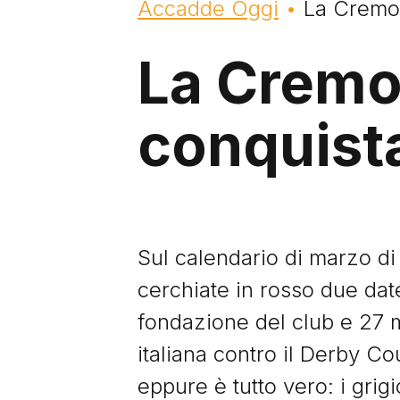
Briciole di pane
Accadde Oggi
La Cremo
La Crem
conquist
Sul calendario di marzo di 
cerchiate in rosso due dat
fondazione del club e 27 
italiana contro il Derby C
eppure è tutto vero: i grig