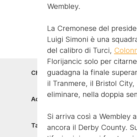
Wembley.
La Cremonese del preside
Luigi Simoni è una squadra
del calibro di Turci,
Colon
Florijancic solo per citar
Footer menu
guadagna la finale superan
Chi siamo
il Tranmere, il Bristol Cit
eliminare, nella doppia semi
Accadde Oggi
Si arriva così a Wembley a 
Tacchetti TV
ancora il Derby County. Sug