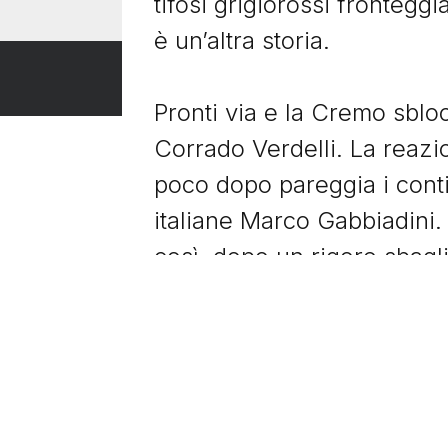
tifosi grigiorossi frontegg
è un’altra storia.
Pronti via e la Cremo sblocc
Corrado Verdelli. La reaz
poco dopo pareggia i conti 
italiane Marco Gabbiadini.
così, dopo un rigore sbaglia
da Riccardo Maspero sempre 
del 3-1 di Tentoni che prim
portiere avversario, poi sot
festeggiare.