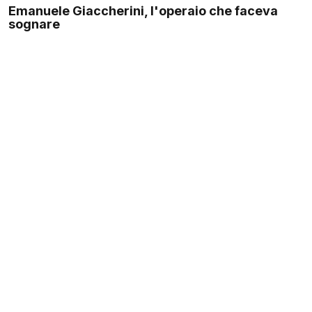
Emanuele Giaccherini, l'operaio che faceva
sognare
Emanuele Giaccherini è stato molto più del “fedelissimo di
Conte”: protagonista con Juventus e Italia, simbolo di
sacrificio e qualità....
Leggi il racconto
Image
27 Luglio 2024
Max Kruse, poker face bundes
Max Kruse è stato uno dei giocatori più determinanti della
Bundesliga nell’ultimo decennio, tra tecnica cristallina e
carriera fuori dagli...
Leggi il racconto
Image