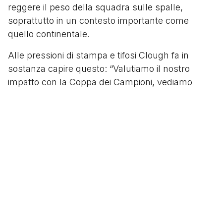
reggere il peso della squadra sulle spalle,
soprattutto in un contesto importante come
quello continentale.
Alle pressioni di stampa e tifosi Clough fa in
sostanza capire questo: “Valutiamo il nostro
impatto con la Coppa dei Campioni, vediamo
quanto riusciamo ad avanzare. Poi nel caso
provvederemo a prendere una punta di
spessore”. La speranza è quella di avere un
iniziale sorteggio soft e di superare, senza troppi
patemi qualche turno. Il nome sul taccuino c’è
già: Trevor Francis, attaccante giovane ma già
esperto, che ha fatto faville al Birmingham e che
ora, pur di lasciare la seconda città più popolosa
del Regno, è finito in America, a segnare più gol
che partite giocate, con la maglia dei Detroit