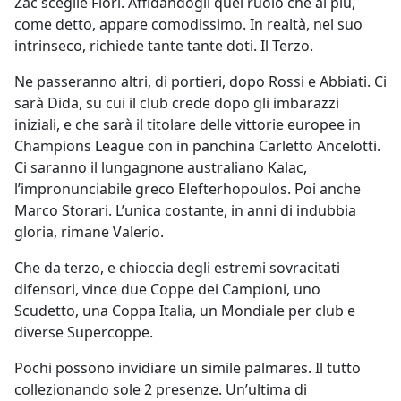
Zac sceglie Fiori. Affidandogli quel ruolo che ai più,
come detto, appare comodissimo. In realtà, nel suo
intrinseco, richiede tante tante doti. Il Terzo.
Ne passeranno altri, di portieri, dopo Rossi e Abbiati. Ci
sarà Dida, su cui il club crede dopo gli imbarazzi
iniziali, e che sarà il titolare delle vittorie europee in
Champions League con in panchina Carletto Ancelotti.
Ci saranno il lungagnone australiano Kalac,
l’impronunciabile greco Elefterhopoulos. Poi anche
Marco Storari. L’unica costante, in anni di indubbia
gloria, rimane Valerio.
Che da terzo, e chioccia degli estremi sovracitati
difensori, vince due Coppe dei Campioni, uno
Scudetto, una Coppa Italia, un Mondiale per club e
diverse Supercoppe.
Pochi possono invidiare un simile palmares. Il tutto
collezionando sole 2 presenze. Un’ultima di