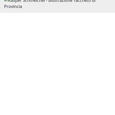
16 Giugno 2023
Kasper Schmeichel, nel nome del padre
Il percorso di autodeterminazione del figlio del
leggendario Peter, per aggiungere il suo nome di
battesimo al già celebre cognome,...
Leggi il racconto
Image
05 Maggio 2023
Michael Konsel, balla con la Lupa
Era il portiere perfetto per Zeman, che se lo portò con
sè a Roma, in giallorosso. Fece innamorare i tifosi...
Leggi il racconto