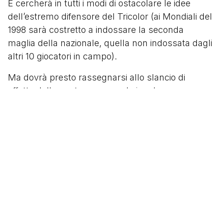
E cercherà in tutti i modi di ostacolare le idee
dell’estremo difensore del Tricolor (ai Mondiali del
1998 sarà costretto a indossare la seconda
maglia della nazionale, quella non indossata dagli
altri 10 giocatori in campo).
Ma dovrà presto rassegnarsi allo slancio di
affetto della gente verso quel singolare
personaggio. Non solo infatti la sponsorizzazione
della Nike arriverà a suon di miliardi. Ma di quel
mondiale statunitense Campos sarà assoluto
protagonista, rigorosamente a suon di parate.
Tanto da rischiare di mandare a casa, agli ottavi
di finale, la Bulgaria del futuro Pallone d’Oro
Hristo Stoichkov, in una partita che si trascina fino
alla lotteria dei calci di rigore. Campos neutralizza
il penalty di Balakov, ma il collega Mikahilov fa di