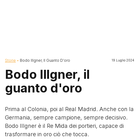
Briciole di pane
Storie
Bodo Illgner, Il Guanto D'oro
19 Luglio 2024
Bodo Illgner, il
guanto d'oro
Prima al Colonia, poi al Real Madrid. Anche con la
Germania, sempre campione, sempre decisivo.
Bodo Illgner è il Re Mida dei portieri, capace di
trasformare in oro ciò che tocca.