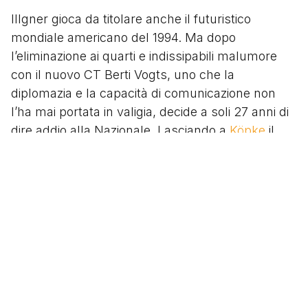
Illgner gioca da titolare anche il futuristico
mondiale americano del 1994. Ma dopo
l’eliminazione ai quarti e indissipabili malumore
con il nuovo CT Berti Vogts, uno che la
diplomazia e la capacità di comunicazione non
l’ha mai portata in valigia, decide a soli 27 anni di
dire addio alla Nazionale. Lasciando a
Köpke
il
ruolo da titolare, ma più in generale la
sensazione, a tutto il popolo tedesco, di aver
perso un grande, grandissimo portiere, ancora
nel pieno della propria maturità.
Hala Madrid!
30 agosto 1996. La Bundesliga è già cominciata. Il