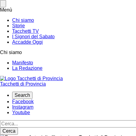
Salta
al
Menù
contenuto
principale
Chi siamo
Storie
Tacchetti TV
I Signori del Sabato
Accadde Oggi
Chi siamo
Manifesto
La Redazione
Tacchetti di Provincia
Search
Social
Facebook
Instagram
Youtube