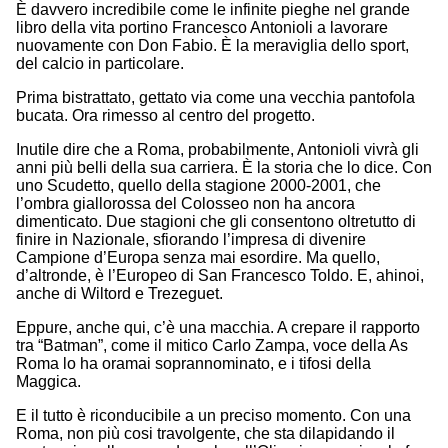
È davvero incredibile come le infinite pieghe nel grande
libro della vita portino Francesco Antonioli a lavorare
nuovamente con Don Fabio. È la meraviglia dello sport,
del calcio in particolare.
Prima bistrattato, gettato via come una vecchia pantofola
bucata. Ora rimesso al centro del progetto.
Inutile dire che a Roma, probabilmente, Antonioli vivrà gli
anni più belli della sua carriera. È la storia che lo dice. Con
uno Scudetto, quello della stagione 2000-2001, che
l’ombra giallorossa del Colosseo non ha ancora
dimenticato. Due stagioni che gli consentono oltretutto di
finire in Nazionale, sfiorando l’impresa di divenire
Campione d’Europa senza mai esordire. Ma quello,
d’altronde, è l’Europeo di San Francesco Toldo. E, ahinoi,
anche di Wiltord e Trezeguet.
Eppure, anche qui, c’è una macchia. A crepare il rapporto
tra “Batman”, come il mitico Carlo Zampa, voce della As
Roma lo ha oramai soprannominato, e i tifosi della
Maggica.
E il tutto è riconducibile a un preciso momento. Con una
Roma, non più cosi travolgente, che sta dilapidando il