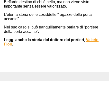
Beffardo destino di chi è bello, ma non viene visto.
Importante senza essere valorizzato.
L’eterna storia delle cosiddette “ragazze della porta
accanto”.
Nel suo caso si può tranquillamente parlare di “portiere
della porta accanto”.
Leggi anche la storia del dottore dei portieri,
Valerio
Fiori
.
Ti potrebbero interessare anche ...
Image
22 Marzo 2024