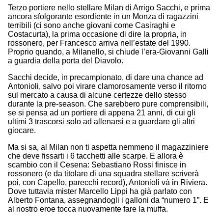
Terzo portiere nello stellare Milan di Arrigo Sacchi, e prima
ancora sfolgorante esordiente in un Monza di ragazzini
terribili (ci sono anche giovani come Casiraghi e
Costacurta), la prima occasione di dire la propria, in
rossonero, per Francesco arriva nell’estate del 1990.
Proprio quando, a Milanello, si chiude l’era-Giovanni Galli
a guardia della porta del Diavolo.
Sacchi decide, in precampionato, di dare una chance ad
Antonioli, salvo poi virare clamorosamente verso il ritorno
sul mercato a causa di alcune certezze dello stesso
durante la pre-season. Che sarebbero pure comprensibili,
se si pensa ad un portiere di appena 21 anni, di cui gli
ultimi 3 trascorsi solo ad allenarsi e a guardare gli altri
giocare.
Ma si sa, al Milan non ti aspetta nemmeno il magazziniere
che deve fissarti i 6 tacchetti alle scarpe. E allora è
scambio con il Cesena: Sebastiano Rossi finisce in
rossonero (e da titolare di una squadra stellare scriverà
poi, con Capello, parecchi record), Antonioli và in Riviera.
Dove tuttavia mister Marcello Lippi ha già parlato con
Alberto Fontana, assegnandogli i galloni da “numero 1”. E
al nostro eroe tocca nuovamente fare la muffa.