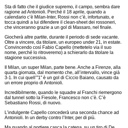
Sta di fatto che il giudice supremo, il campo, sembra dare
ragione ad Antonioli. Perché il 18 aprile, quando a
calendario c’è Milan-Inter, Rossi non c’è, infortunato, e
tocca quindi a lui difendere il clean-sheet dei rossoneri,
che vinceranno grazie a un gol di Massaro, nel finale.
Giocherà altre partite, durante il periodo di sede vacante.
Oltre a vincere, da titolare, un europeo under 21, in estate.
Convincendo così Fabio Capello (mettetelo via il suo
nome, perché lo ritroveremo) a schierarlo da titolare la
stagione successiva.
Il Milan, un super Milan, parte bene. Anche a Firenze, alla
quarta giornata, dal momento che, all’intervallo, vince già
3-1. In cui quell’”1” è un gol di Ciccio Baiano, causato da
un errore proprio di Antonioli.
Incredibilmente, quando le squadre al Franchi riemergono
dal tunnel sotto la Fiesole, Francesco non c’è. C’è
Sebastiano Rossi, di nuovo.
L’indulgente Capello concederà una seconda chance ad
Antonioli. In un derby contro l’Inter, per di più.
Ma quando al portiere casca la catena, su un tiro di De