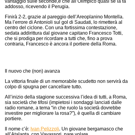
vantaggio sulle seconde,e che all’Olimpico quasi se la fa
addosso, ricevendo il Perugia.
Finirà 2-2, grazie al pareggio dell’Areoplanino Montella.
Ma l’errore di Antonioli sul gol di Saudati, lo rimetterà al
centro del ciclone. Con una fortissima contestazione,
sedata addirittura dal giovane capitano Francesco Totti,
che si prodiga per ricordare a tutti che, fino a prova
contraria, Francesco è ancora il portiere della Roma.
Il nuovo che (non) avanza
La vittoria finale di un memorabile scudetto non servirà da
colpo di spugna per cancellare tutto.
All’inizio della stagione successiva l’idea di tutti, a Roma,
sia società che tifosi (impietosi i sondaggi lanciati dalle
radio romane, a tema “in che ruolo la società dovrebbe
investire per migliorare la rosa?”), è quella di cambiare
portiere.
Il nome c’è:
Ivan Pelizzoli
. Un giovane bergamasco che
all’Atalanta, con Vavassori, pare volare.