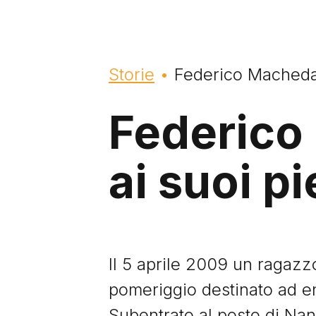
Briciole di pane
Storie
Federico Macheda,
Federico 
ai suoi pi
Il 5 aprile 2009 un ragazz
pomeriggio destinato ad en
Subentrato al posto di Nan