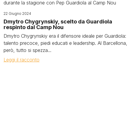
22 Giugno 2024
Dmytro Chygrynskiy, scelto da Guardiola
respinto dal Camp Nou
Dmytro Chygrynskiy era il difensore ideale per Guardiola:
talento precoce, piedi educati e leadership. Al Barcellona,
però, tutto si spezza...
Leggi il racconto
Image
08 Giugno 2024
Jakub Blaszczykowski, la storia che non si
dimentica
Dietro il cognome impronunciabile di Jakub
Błaszczykowski c’è una tragedia che ha segnato per
sempre la sua carriera e la...