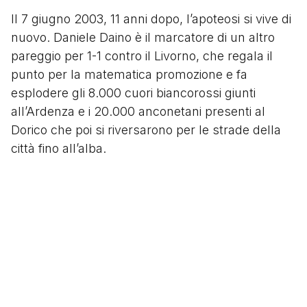
Il 7 giugno 2003, 11 anni dopo, l’apoteosi si vive di
nuovo. Daniele Daino è il marcatore di un altro
pareggio per 1-1 contro il Livorno, che regala il
punto per la matematica promozione e fa
esplodere gli 8.000 cuori biancorossi giunti
all’Ardenza e i 20.000 anconetani presenti al
Dorico che poi si riversarono per le strade della
città fino all’alba.
Una squadra nata dall’intuizione dei compianti
Ermanno Pieroni e Gigi Simoni, una squadra
costruita per raggiungere la promozione in Serie
A in due anni ma alla quale ne basta uno
soltanto. Una rosa composta dal giusto mix di
giocatori di esperienza quali Scarpi, Maltagliati,
Maini, Magoni, Schenardi e Ganz e giovani di belle