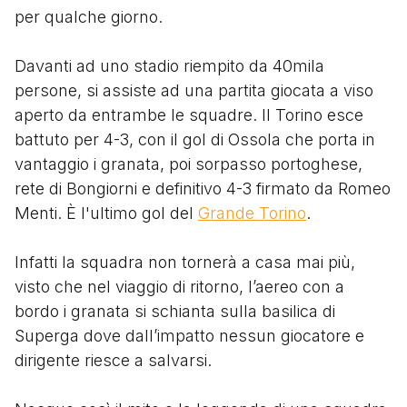
per qualche giorno.
Davanti ad uno stadio riempito da 40mila
persone, si assiste ad una partita giocata a viso
aperto da entrambe le squadre. Il Torino esce
battuto per 4-3, con il gol di Ossola che porta in
vantaggio i granata, poi sorpasso portoghese,
rete di Bongiorni e definitivo 4-3 firmato da Romeo
Menti. È l'ultimo gol del
Grande Torino
.
Infatti la squadra non tornerà a casa mai più,
visto che nel viaggio di ritorno, l’aereo con a
bordo i granata si schianta sulla basilica di
Superga dove dall’impatto nessun giocatore e
dirigente riesce a salvarsi.