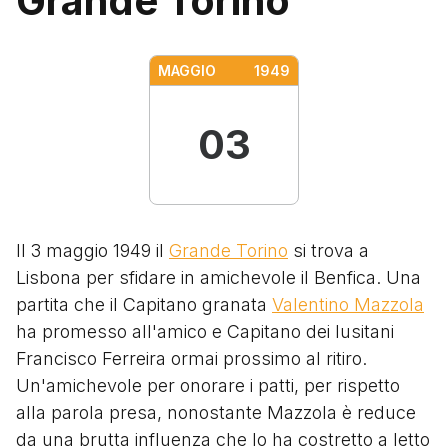
Grande Torino
MAGGIO
1949
03
Il 3 maggio 1949 il
Grande Torino
si trova a
Lisbona per sfidare in amichevole il Benfica. Una
partita che il Capitano granata
Valentino Mazzola
ha promesso all'amico e Capitano dei lusitani
Francisco Ferreira ormai prossimo al ritiro.
Un'amichevole per onorare i patti, per rispetto
alla parola presa, nonostante Mazzola è reduce
da una brutta influenza che lo ha costretto a letto