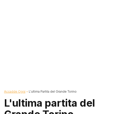
Briciole di pane
Accadde Oggi
L'ultima Partita del Grande Torino
L'ultima partita del