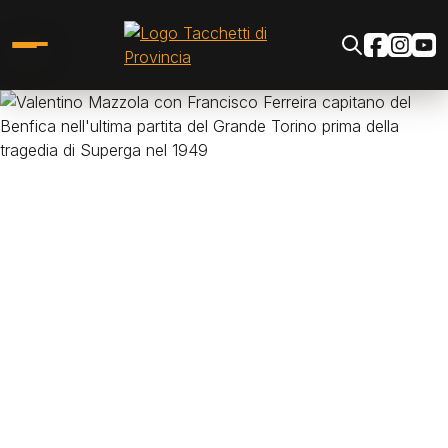
Salta al contenuto principale
Social
Image