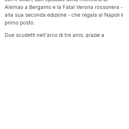
Alemao a Bergamo e la Fatal Verona rossonera -
alla sua seconda edizione - che regala al Napoli il
primo posto.
Due scudetti nell'arco di tre anni, grazie a
Maradona e a Ferlaino, ma anche grazie a
Bianchi, Bigon e tutti gli altri giocatori. Un
capolavoro architettato dal presidente, che può
fregiarsi di qualcosa di unico e straordinario.
Segui
@tacchettidiprovincia
Scritto da