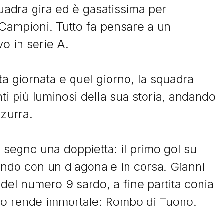
Storie
uadra gira ed è gasatissima per
 Campioni. Tutto fa pensare a un
o in serie A.
I Signori del Sabato
ta giornata e quel giorno, la squadra
i più luminosi della sua storia, andando
zzurra.
© Tacchettidiprovincia.it - 2026 - Tutti diritti riservati
 segno una doppietta: il primo gol su
condo con un diagonale in corsa. Gianni
 del numero 9 sardo, a fine partita conia
 lo rende immortale: Rombo di Tuono.