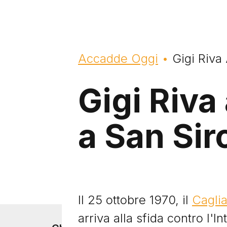
Briciole di pane
Accadde Oggi
Gigi Riva 
Gigi Riva 
a San Sir
Il 25 ottobre 1970, il
Caglia
arriva alla sfida contro l'In