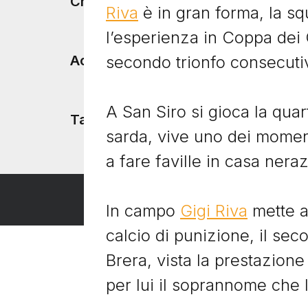
Footer menu
Chi siamo
Riva
è in gran forma, la sq
l’esperienza in Coppa dei
secondo trionfo consecutiv
Accadde Oggi
A San Siro si gioca la quar
Tacchetti TV
sarda, vive uno dei moment
a fare faville in casa nera
In campo
Gigi Riva
mette a
calcio di punizione, il se
Brera, vista la prestazione
per lui il soprannome che