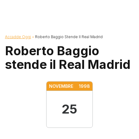
Briciole di pane
Accadde Oggi
Roberto Baggio Stende Il Real Madrid
Roberto Baggio
stende il Real Madrid
NOVEMBRE
1998
25