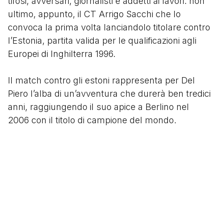
tifosi, avversari, giornalisti e addetti ai lavori: non
ultimo, appunto, il CT Arrigo Sacchi che lo
convoca la prima volta lanciandolo titolare contro
l’Estonia, partita valida per le qualificazioni agli
Europei di Inghilterra 1996.
Il match contro gli estoni rappresenta per Del
Piero l’alba di un’avventura che durerà ben tredici
anni, raggiungendo il suo apice a Berlino nel
2006 con il titolo di campione del mondo.
Del Piero chiude la sua esperienza in azzurro con
un bottino di 91 presenze e 27 gol che lo rendono,
ad oggi, il quarto marcatore più prolifico di
sempre nella storia della Nazionale italiana, a pari
merito con Roberto Baggio.