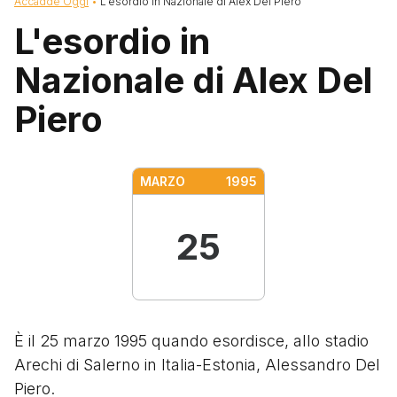
Briciole di pane
Accadde Oggi
L'esordio In Nazionale di Alex Del Piero
L'esordio in
Nazionale di Alex Del
Piero
MARZO
1995
25
È il 25 marzo 1995 quando esordisce, allo stadio
Arechi di Salerno in Italia-Estonia, Alessandro Del
Piero.