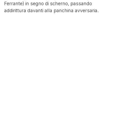
Ferrante) in segno di scherno, passando
addirittura davanti alla panchina avversaria.
Al triplice fischio si scatena così la caccia
all'uomo,
Maresca
fugge immediatamente negli
spogliatoi. Davanti ai microfoni ci pensa Ciro
Ferrara a stemperare gli animi dicendo: “Forse
non gli è venuto in mente com’è il gesto della
zebra”.
Il gesto, però, non verrà mai dimenticato dai tifosi
del Torino tanto che nel 2013 si opporranno ad un
suo possibile approdo in granata.
Segui
@tacchettidiprovincia