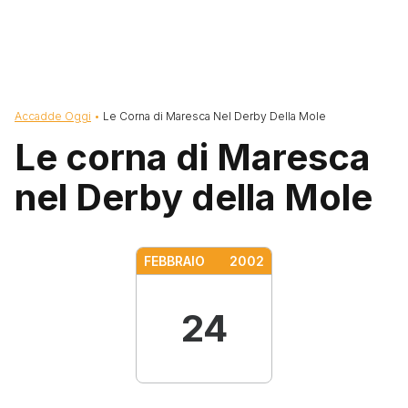
Briciole di pane
Accadde Oggi
Le Corna di Maresca Nel Derby Della Mole
Le corna di Maresca
nel Derby della Mole
FEBBRAIO
2002
24