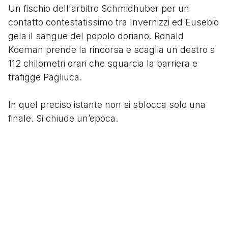
Un fischio dell'arbitro Schmidhuber per un
contatto contestatissimo tra Invernizzi ed Eusebio
gela il sangue del popolo doriano. Ronald
Koeman prende la rincorsa e scaglia un destro a
112 chilometri orari che squarcia la barriera e
trafigge Pagliuca.
In quel preciso istante non si sblocca solo una
finale. Si chiude un’epoca.
Le lacrime disperate di Roberto Mancini e dei suoi
compagni, seduti sul prato inglese, restano
l'immagine più pura di quel sogno spezzato. Il
preludio alla fine di un ciclo che vedrà la partenza
di Vialli e, poco dopo, la scomparsa del grande
Presidente Mantovani.