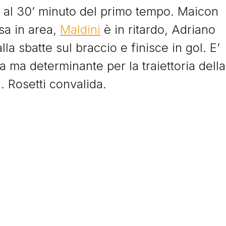
a al 30’ minuto del primo tempo. Maicon
© Tacchettidiprovincia.it - 2026 - Tutti diritti riservati
sa in area,
Maldini
è in ritardo, Adriano
lla sbatte sul braccio e finisce in gol. E’
a ma determinante per la traiettoria della
a. Rosetti convalida.
gioia e anche Adriano. Il brasiliano corre
acciare Mourinho e dedicare il gol al
 aveva indicato proprio il brasiliano come
kovic e poi Pato fissano il punteggio