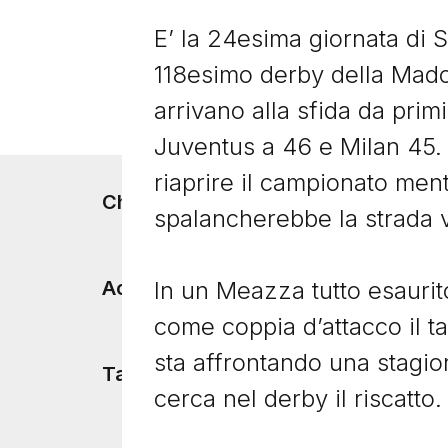
E’ la 24esima giornata di S
118esimo derby della Madon
arrivano alla sfida da primi
Juventus a 46 e Milan 45. 
riaprire il campionato men
Footer menu
Chi siamo
spalancherebbe la strada 
In un Meazza tutto esaurit
Accadde Oggi
come coppia d’attacco il t
sta affrontando una stagio
Tacchetti TV
cerca nel derby il riscatto.