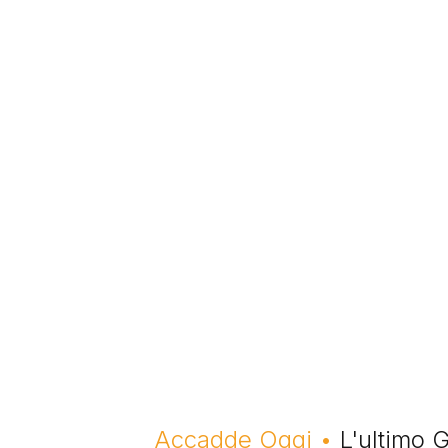
Briciole di pane
Accadde Oggi
L'ultimo G