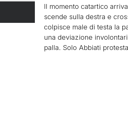
Il momento catartico arriv
scende sulla destra e cros
colpisce male di testa la pa
una deviazione involontari
palla. Solo Abbiati protest
Tutto lo stadio esplode di 
verso la panchina per abbr
figlio dell’allenatore, che
suo giocatore preferito.
Per la cronaca, prima Stan