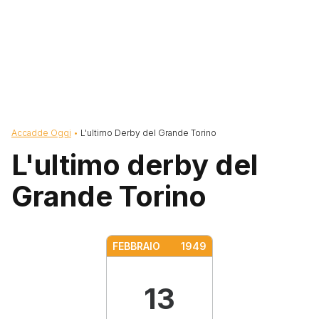
Briciole di pane
Accadde Oggi
L'ultimo Derby del Grande Torino
L'ultimo derby del
Grande Torino
FEBBRAIO
1949
13