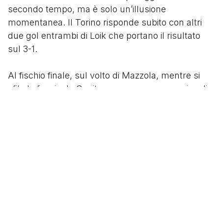
secondo tempo, ma è solo un’illusione
momentanea. Il Torino risponde subito con altri
due gol entrambi di Loik che portano il risultato
sul 3-1.
Al fischio finale, sul volto di Mazzola, mentre si
sfila la fascia da Capitano, compare un sorriso di
chi è compiaciuto dell’impresa e consapevole di
aver ottenuto il regalo di onomastico che
desiderava.
E se la vittoria contro la Juventus, avrebbe
significato la gloria cittadina per tutto l’anno,
nessuno sugli spalti immagina che quello che ha
appena assistito è l’ultimo derby del
Grande
Torino
. Poco meno di tre mesi più tardi molti dei