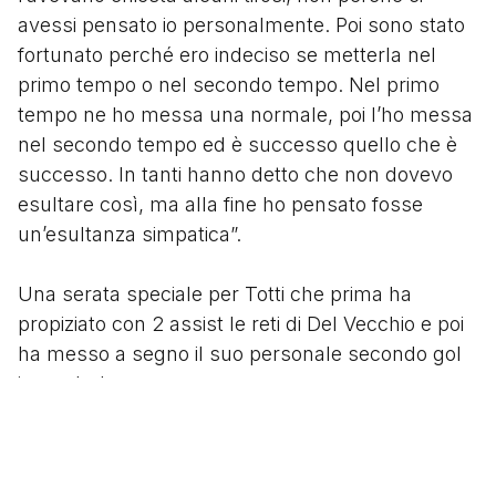
avessi pensato io personalmente. Poi sono stato
fortunato perché ero indeciso se metterla nel
primo tempo o nel secondo tempo. Nel primo
tempo ne ho messa una normale, poi l’ho messa
nel secondo tempo ed è successo quello che è
successo. In tanti hanno detto che non dovevo
esultare così, ma alla fine ho pensato fosse
un’esultanza simpatica”.
Una serata speciale per Totti che prima ha
propiziato con 2 assist le reti di Del Vecchio e poi
ha messo a segno il suo personale secondo gol
in un derby.
Totti nei suoi 25 anni di carriera ha messo a
segno 11 gol in 44 stracittadine giocate (37 in