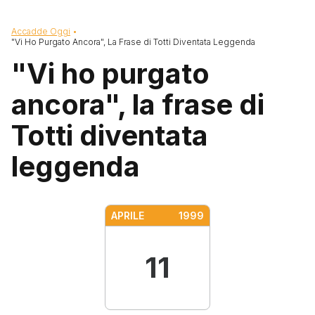
Briciole di pane
Accadde Oggi
"Vi Ho Purgato Ancora", La Frase di Totti Diventata Leggenda
"Vi ho purgato
ancora", la frase di
Totti diventata
leggenda
APRILE
1999
11