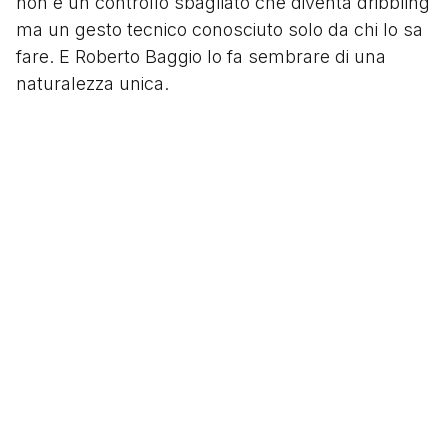
non è un controllo sbagliato che diventa dribbling
ma un gesto tecnico conosciuto solo da chi lo sa
fare. E Roberto Baggio lo fa sembrare di una
naturalezza unica.
Esistono i gol e i Gol, quelli importanti, pesanti e
bellissimi. È una categoria ristretta, ma esclusiva,
chi ne fa parte è veramente di un altro pianeta e
Roberto Baggio lo è.
Segui
@tacchettidiprovincia
Scritto da