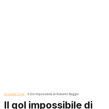
Briciole di pane
Accadde Oggi
Il Gol Impossibile di Roberto Baggio
Il gol impossibile di