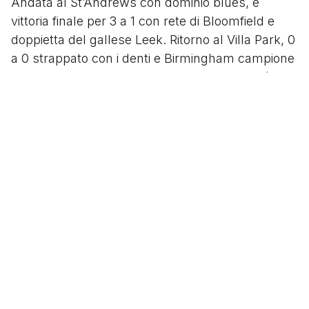
Andata al St’Andrews con dominio blues, e
vittoria finale per 3 a 1 con rete di Bloomfield e
doppietta del gallese Leek. Ritorno al Villa Park, 0
a 0 strappato con i denti e Birmingham campione
ai danni degli odiati cugini. A Gil Merrick verrà
inevitabilmente intitolata una tribuna dello stadio.
Perché vittorie così, in faccia al nemico, valgono
di più. E permettono ancora oggi di guardare
faccia a faccia gli odiati cugini azzurri e bordeaux,
che dal canto loro si divertono a ricordare le due
finali di Coppa delle Fiere (antesignana delle più
moderne Coppa Uefa ed Europa League), perse
dai Blues contro Barcellona e Roma.
Le tifoserie: il popolo