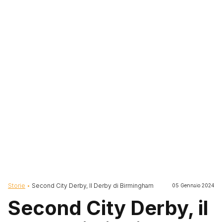
Briciole di pane
Storie
Second City Derby, Il Derby di Birmingham
05 Gennaio 2024
Second City Derby, il