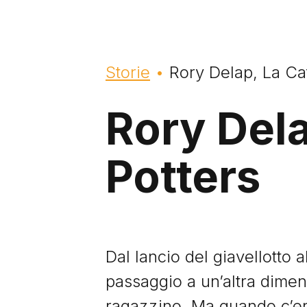
Briciole di pane
Storie
Rory Delap, La Cat
Rory Dela
Potters
Dal lancio del giavellotto 
passaggio a un’altra dime
ragazzino. Ma quando c’era