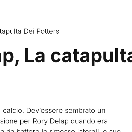
apulta Dei Potters
p, La catapult
al calcio. Dev’essere sembrato un
nsione per Rory Delap quando era
 da battere le rimesse laterali le sue