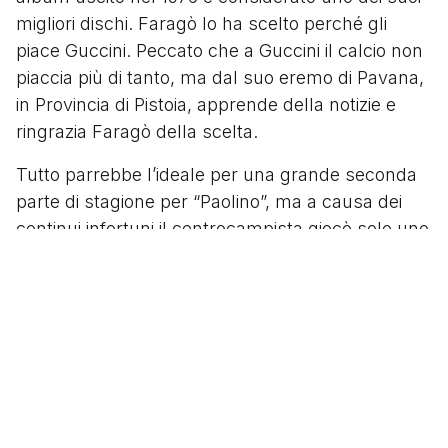
migliori dischi. Faragò lo ha scelto perché gli
piace Guccini. Peccato che a Guccini il calcio non
piaccia più di tanto, ma dal suo eremo di Pavana,
in Provincia di Pistoia, apprende della notizie e
ringrazia Faragò della scelta.
Tutto parrebbe l’ideale per una grande seconda
parte di stagione per “Paolino”, ma a causa dei
continui infortuni il centrocampista giocò solo uno
scampolo di una partita, tra l’altro l’ultima, di
campionato contro la Juventus. Una seconda
parte di stagione fallimentare, ancora per colpa di
infortuni. La carriera di Faragò sta prendendo una
brutta piega: dal sogno Serie A all’incubo di
vedere compromessa la propria carriera.