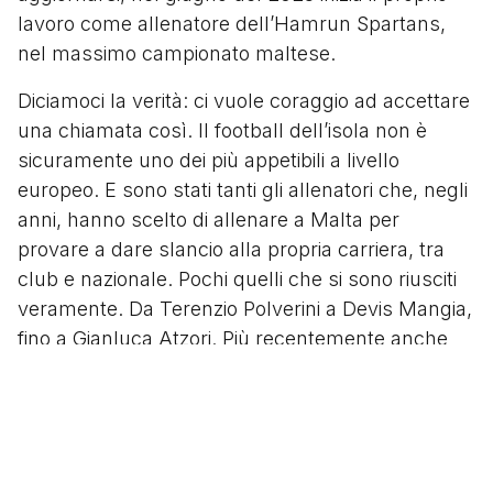
lavoro come allenatore dell’Hamrun Spartans,
nel massimo campionato maltese.
Diciamoci la verità: ci vuole coraggio ad accettare
una chiamata così. Il football dell’isola non è
sicuramente uno dei più appetibili a livello
europeo. E sono stati tanti gli allenatori che, negli
anni, hanno scelto di allenare a Malta per
provare a dare slancio alla propria carriera, tra
club e nazionale. Pochi quelli che si sono riusciti
veramente. Da Terenzio Polverini a Devis Mangia,
fino a Gianluca Atzori. Più recentemente anche
Alessandro Zinnari, Enzo Potenza, Mauro
German Camoranesi e Giovanni Tedesco.
Ad Hamrun, però, Zauri instaura subito un ottimo
feeling: sia con la squadra che col proprio gruppo