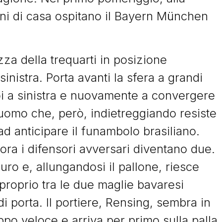
i di casa ospitano il Bayern München
ezza della trequarti in posizione
inistra. Porta avanti la sfera a grandi
poi a sinistra e nuovamente a convergere
’uomo che, però, indietreggiando resiste
ad anticipare il funambolo brasiliano.
 ora i difensori avversari diventano due.
uro e, allungandosi il pallone, riesce
proprio tra le due maglie bavaresi
 di porta. Il portiere, Rensing, sembra in
oppo veloce e arriva per primo sulla palla,