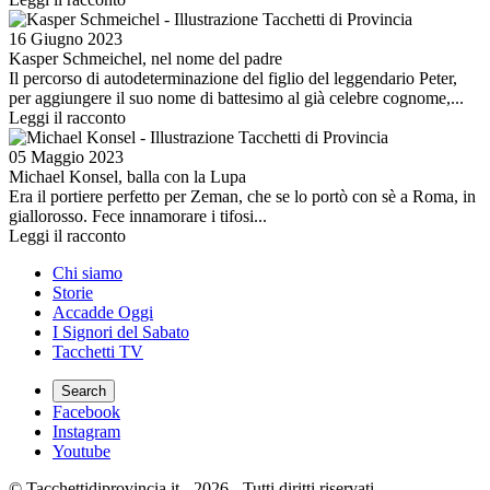
Image
16 Giugno 2023
Kasper Schmeichel, nel nome del padre
Il percorso di autodeterminazione del figlio del leggendario Peter,
per aggiungere il suo nome di battesimo al già celebre cognome,...
Leggi il racconto
Image
05 Maggio 2023
Michael Konsel, balla con la Lupa
Era il portiere perfetto per Zeman, che se lo portò con sè a Roma, in
giallorosso. Fece innamorare i tifosi...
Leggi il racconto
Chi siamo
Storie
Footer
Accadde Oggi
menu
I Signori del Sabato
Tacchetti TV
Search
Social
Facebook
Instagram
Youtube
© Tacchettidiprovincia.it - 2026 - Tutti diritti riservati