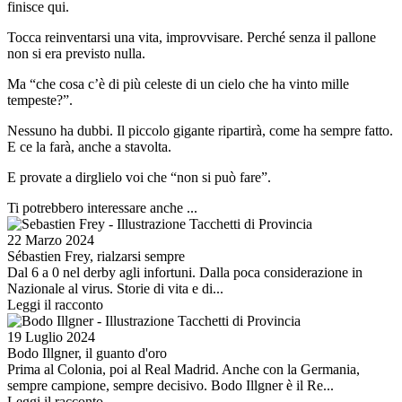
finisce qui.
Tocca reinventarsi una vita, improvvisare. Perché senza il pallone
non si era previsto nulla.
Ma “che cosa c’è di più celeste di un cielo che ha vinto mille
tempeste?”.
Nessuno ha dubbi. Il piccolo gigante ripartirà, come ha sempre fatto.
E ce la farà, anche a stavolta.
E provate a dirglielo voi che “non si può fare”.
Ti potrebbero interessare anche ...
Image
22 Marzo 2024
Sébastien Frey, rialzarsi sempre
Dal 6 a 0 nel derby agli infortuni. Dalla poca considerazione in
Nazionale al virus. Storie di vita e di...
Leggi il racconto
Image
19 Luglio 2024
Bodo Illgner, il guanto d'oro
Prima al Colonia, poi al Real Madrid. Anche con la Germania,
sempre campione, sempre decisivo. Bodo Illgner è il Re...
Leggi il racconto