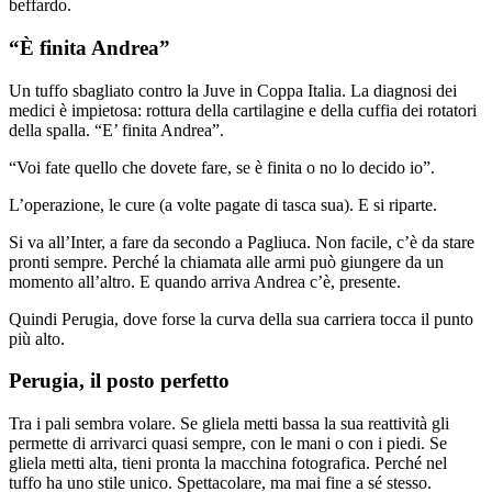
beffardo.
“È finita Andrea”
Un tuffo sbagliato contro la Juve in Coppa Italia. La diagnosi dei
medici è impietosa: rottura della cartilagine e della cuffia dei rotatori
della spalla. “E’ finita Andrea”.
“Voi fate quello che dovete fare, se è finita o no lo decido io”.
L’operazione, le cure (a volte pagate di tasca sua). E si riparte.
Si va all’Inter, a fare da secondo a Pagliuca. Non facile, c’è da stare
pronti sempre. Perché la chiamata alle armi può giungere da un
momento all’altro. E quando arriva Andrea c’è, presente.
Quindi Perugia, dove forse la curva della sua carriera tocca il punto
più alto.
Perugia, il posto perfetto
Tra i pali sembra volare. Se gliela metti bassa la sua reattività gli
permette di arrivarci quasi sempre, con le mani o con i piedi. Se
gliela metti alta, tieni pronta la macchina fotografica. Perché nel
tuffo ha uno stile unico. Spettacolare, ma mai fine a sé stesso.