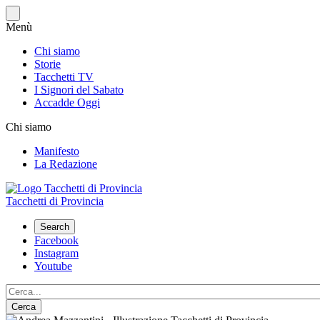
Salta
al
Menù
contenuto
principale
Chi siamo
Storie
Tacchetti TV
I Signori del Sabato
Accadde Oggi
Chi siamo
Manifesto
La Redazione
Tacchetti di Provincia
Search
Social
Facebook
Instagram
Youtube