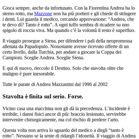
Gioca sempre, anche da infortunato. Con la Fiorentina Andrea ha lo
sterno rotto, ma
Mazzone
non ha più portieri e gli chiede di stringere
i denti. Lui guarda il medico, cercando approvazione: “Andrea, che
te devo dì? Tanto è rotto”. A ogni tuffo sembra di ricadere su uno
spigolo di roccia viva. Ma quando c’è la volontà il resto è superfluo.
Il viaggio prosegue a Siena, per difendere i pali della neopromossa
allenata da Papadopulo. Nonostante avesse ricevuto offerte di un
certo livello, dalla Turchia, per andare a giocare la Coppa dei
Campioni. Sceglie Andrea. Sceglie Siena.
E qui di nuovo, rieccolo il Destino. Solo che stavolta oltre che
maligno è pure inesorabile.
Tutte le parate di Andrea Mazzantini dal 1996 al 2002
Stavolta è finita sul serio. Forse.
Vicino casa una macchina non gli dà la precedenza. L’incidente è
terribile, i danni fisici ancor di più: braccio lesionato, servirebbe
intervenire chirurgicamente, ma col rischio di perdere l’arto.
Questa volta non arriva lo sguardo del medico a dirgli “tanto è
rotto”. Nessuno se la sente di ridargli l’idoneità. Il viaggio di Andrea