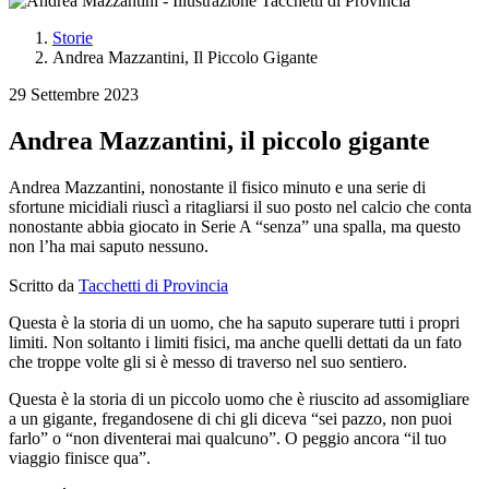
Image
Storie
Andrea Mazzantini, Il Piccolo Gigante
Briciole
di
29 Settembre 2023
pane
Andrea Mazzantini, il piccolo gigante
Andrea Mazzantini, nonostante il fisico minuto e una serie di
sfortune micidiali riuscì a ritagliarsi il suo posto nel calcio che conta
nonostante abbia giocato in Serie A “senza” una spalla, ma questo
non l’ha mai saputo nessuno.
Scritto da
Tacchetti di Provincia
Questa è la storia di un uomo, che ha saputo superare tutti i propri
limiti. Non soltanto i limiti fisici, ma anche quelli dettati da un fato
che troppe volte gli si è messo di traverso nel suo sentiero.
Questa è la storia di un piccolo uomo che è riuscito ad assomigliare
a un gigante, fregandosene di chi gli diceva “sei pazzo, non puoi
farlo” o “non diventerai mai qualcuno”. O peggio ancora “il tuo
viaggio finisce qua”.