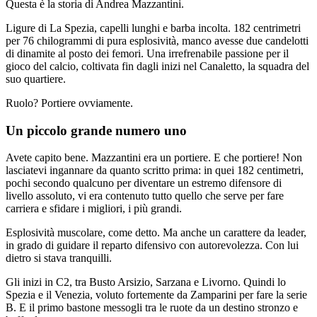
Questa è la storia di Andrea Mazzantini.
Ligure di La Spezia, capelli lunghi e barba incolta. 182 centrimetri
per 76 chilogrammi di pura esplosività, manco avesse due candelotti
di dinamite al posto dei femori. Una irrefrenabile passione per il
gioco del calcio, coltivata fin dagli inizi nel Canaletto, la squadra del
suo quartiere.
Ruolo? Portiere ovviamente.
Un piccolo grande numero uno
Avete capito bene. Mazzantini era un portiere. E che portiere! Non
lasciatevi ingannare da quanto scritto prima: in quei 182 centimetri,
pochi secondo qualcuno per diventare un estremo difensore di
livello assoluto, vi era contenuto tutto quello che serve per fare
carriera e sfidare i migliori, i più grandi.
Esplosività muscolare, come detto. Ma anche un carattere da leader,
in grado di guidare il reparto difensivo con autorevolezza. Con lui
dietro si stava tranquilli.
Gli inizi in C2, tra Busto Arsizio, Sarzana e Livorno. Quindi lo
Spezia e il Venezia, voluto fortemente da Zamparini per fare la serie
B. E il primo bastone messogli tra le ruote da un destino stronzo e