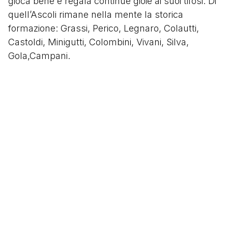
gioca bene e regala continue gioie ai suoi tifosi. Di
quell’Ascoli rimane nella mente la storica
formazione: Grassi, Perico, Legnaro, Colautti,
Castoldi, Minigutti, Colombini, Vivani, Silva,
Gola,Campani.
Nella stagione in Serie A,
Mazzone
riuscirà poi
anche a salvare la squadra classificandosi al 12°
posto con un margine di differenza sulla
terzultima di 3 punti.
Segui
@tacchettidiprovincia
Scritto da