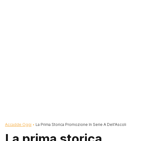
Briciole di pane
Accadde Oggi
La Prima Storica Promozione In Serie A Dell'Ascoli
La prima storica