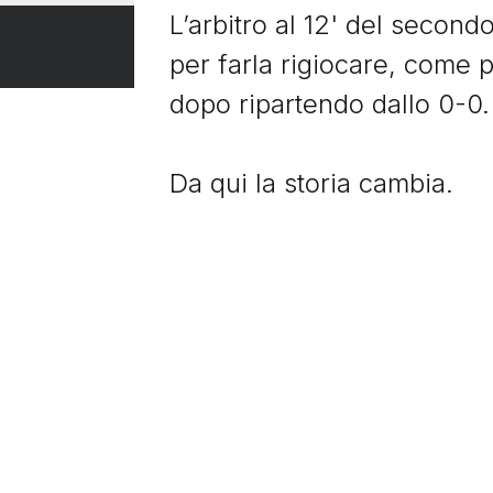
L’arbitro al 12' del second
per farla rigiocare, come 
dopo ripartendo dallo 0-0.
Da qui la storia cambia.
Il giorno dopo la Stella Ro
perde
Ancelotti
e Virdis pe
dall'infortunio, parte forte
tempo con
Van Basten
. La
va al riposo sull'1-1. Nel 
Così come nei supplementar