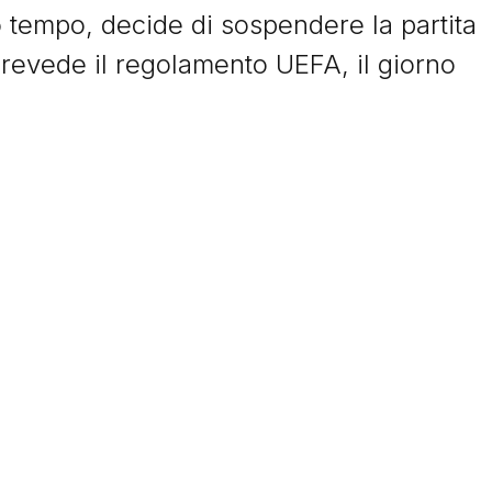
o tempo, decide di sospendere la partita
© Tacchettidiprovincia.it - 2026 - Tutti diritti riservati
prevede il regolamento UEFA, il giorno
ssa appare stanca, mentre il Milan, che
r squalifica ma recupera Gullit
 e si porta in vantaggio al 35' del primo
 Stella Rossa 5' dopo pareggia subito e s
secondo tempo il risultato non cambia.
i. Si va, dunque, ai rigori: Giovanni