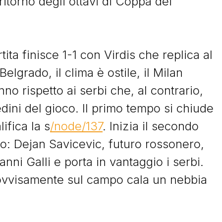
itorno degli ottavi di Coppa dei
tita finisce 1-1 con Virdis che replica al
elgrado, il clima è ostile, il Milan
nno rispetto ai serbi che, al contrario,
Storie
dini del gioco. Il primo tempo si chiude
ifica la s
/node/137
. Inizia il secondo
o: Dejan Savicevic, futuro rossonero,
I Signori del Sabato
nni Galli e porta in vantaggio i serbi.
ovvisamente sul campo cala un nebbia