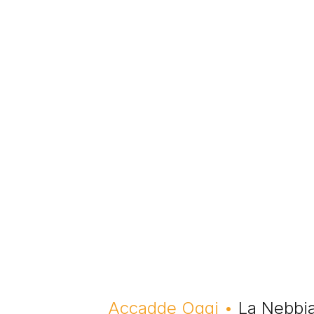
Briciole di pane
Accadde Oggi
La Nebbia