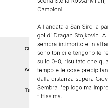
scena Stella Rossa-Milan, r
Campioni.
All'andata a San Siro la par
gol di Dragan Stojkovic. A B
sembra intimorito e in affa
Footer menu
Chi siamo
sono tonici e tengono le re
sullo 0-0, risultato che qual
tempo e le cose precipitan
Accadde Oggi
dalla distanza supera Giova
Sembra l'epilogo ma impr
Tacchetti TV
fittissima.