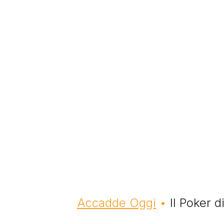
Briciole di pane
Accadde Oggi
Il Poker 