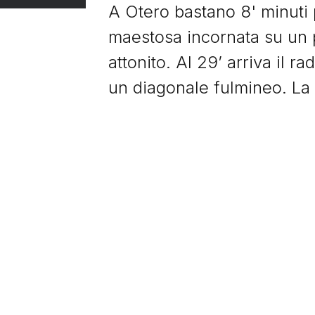
A Otero bastano 8' minuti 
maestosa incornata su un 
attonito. Al 29’ arriva il 
un diagonale fulmineo. La
tutto il Vicenza. Sartor nel
autogol per il 1-2 che man
Nella ripresa la musica s
dello stesso. E' ancora Ot
in area e sigla la sua triple
darsi per vinto e a 10' dal 
crede ma al 90' svaniscono
manda la palla da una parte 