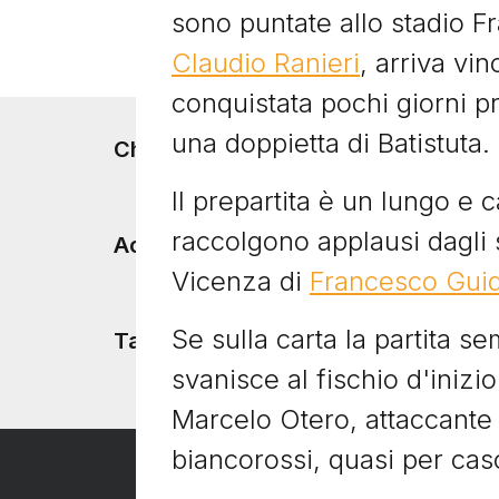
sono puntate allo stadio F
Claudio Ranieri
, arriva vi
conquistata pochi giorni pr
una doppietta di Batistuta.
Footer menu
Chi siamo
Il prepartita è un lungo e c
raccolgono applausi dagli sp
Accadde Oggi
Vicenza di
Francesco Guid
Se sulla carta la partita s
Tacchetti TV
svanisce al fischio d'inizio
Marcelo Otero, attaccante 
biancorossi, quasi per cas