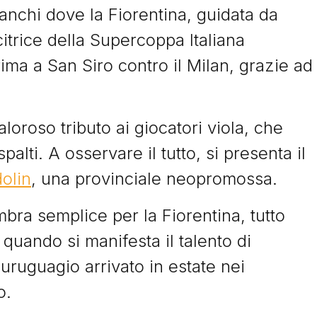
ranchi dove la Fiorentina, guidata da
ncitrice della Supercoppa Italiana
ima a San Siro contro il Milan, grazie ad
Storie
aloroso tributo ai giocatori viola, che
alti. A osservare il tutto, si presenta il
I Signori del Sabato
olin
, una provinciale neopromossa.
embra semplice per la Fiorentina, tutto
 quando si manifesta il talento di
uruguagio arrivato in estate nei
o.
© Tacchettidiprovincia.it - 2026 - Tutti diritti riservati