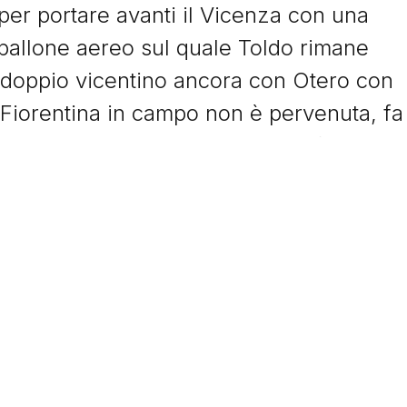
per portare avanti il Vicenza con una
pallone aereo sul quale Toldo rimane
raddoppio vicentino ancora con Otero con
 Fiorentina in campo non è pervenuta, fa
 tentativo di anticipare Batistuta fa
da le squadre negli spogliatoi.
embra cambiare ma l'assolo è sempre
ero che si avventa su un pallone vagante
tta. Lulù Oliveira è l’unico dei viola a non
termine accorcia le distanze. Il Franchi ci
 i sogni di rimonta. Su rigore Otero
e Toldo dall'altra per il definitivo 2-4.