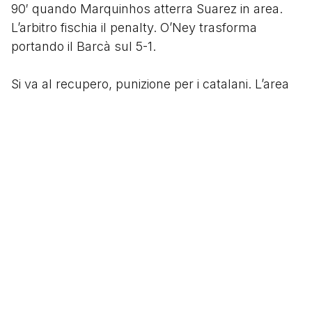
90′ quando Marquinhos atterra Suarez in area.
L’arbitro fischia il penalty. O’Ney trasforma
portando il Barcà sul 5-1.
Si va al recupero, punizione per i catalani. L’area
del PSG è affollata, sale anche Ter Stegen per
l’ultimo assalto. Neymar calcia, la punizione viene
rimpallata ma ripresa dallo stesso giocatore che
la rimette al centro. Sergi Roberto, subentrato da
poco, si avventa e al volo supera il portiere del
PSG per la sesta volta. Apoteosi blaugrana:
l’impresa è compiuta.
Piangono tutti: gente a casa, giornalisti, tifosi. E
piangono anche i calciatori del PSG che mai
avrebbero potuto immaginare un epilogo simile.