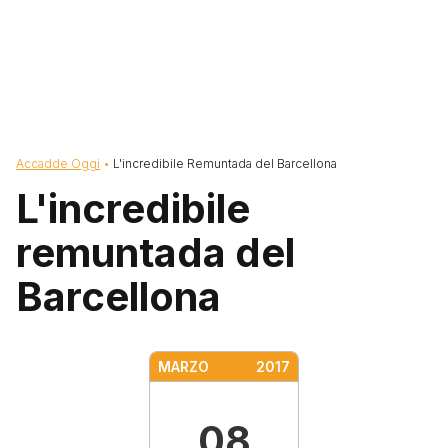
Briciole di pane
Accadde Oggi
L'incredibile Remuntada del Barcellona
L'incredibile
remuntada del
Barcellona
MARZO
2017
08