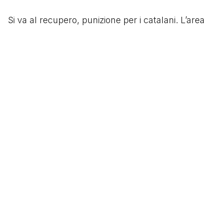
Si va al recupero, punizione per i catalani. L’area
del PSG è affollata, sale anche Ter Stegen per
l'ultimo assalto. Neymar calcia, la punizione
viene rimpallata ma ripresa dallo stesso
giocatore che la rimette al centro. Sergi Roberto,
subentrato da poco, si avventa e al volo supera il
portiere del PSG per la sesta volta. Apoteosi
blaugrana: l’impresa è compiuta.
Piangono tutti: gente a casa, giornalisti, tifosi. E
piangono anche i calciatori del PSG che mai
avrebbero potuto immaginare un epilogo simile.
Segui
@tacchettidiprovincia