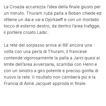
La Croazia accarezza l’idea della finale giusto per
un minuto. Thuram ruba palla a Boban chiede ed
ottiene un dai e vai a Djorkaeff e con un morbido
tocco di esterno destro, da dentro l’area trafigge,
il portiere croato Ladic.
La rete del sorpasso arriva al 69’ ancora una
volta con una perla di Thuram, il francese
contende vigorosamente la palla a Jarni quasi al
limite dell’area avversaria, scambia con Henri e
con un sinistro a giro potente e preciso gonfia di
nuovo la rete. Il risultato non cambierà più e la
Francia di Aimé Jacquet approda in finale.
Fino a quel momento, gli ultimi tre giocatori a
realizzare una doppietta in una semifinale