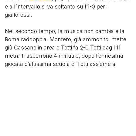
e all’intervallo si va soltanto sull’1-0 per i
giallorossi.
Nel secondo tempo, la musica non cambia e la
Roma raddoppia. Montero, già ammonito, mette
giù Cassano in area e Totti fa 2-0 Totti dagli 11
metri. Trascorrono 4 minuti e, dopo l’ennesima
giocata d’altissima scuola di Totti assieme a
Cassano
, Montero perde le staffe e con un
calcione stende il numero 10 giallorosso e si fa
espellere.
Da quel momento, la partita per la Roma è in
discesa e colpisce altre due volte con Antonio
Cassano. Sul 3-0
Pelizzoli
para anche un rigore a
Trezeguet. E’ la ciliegina sulla torta che completa