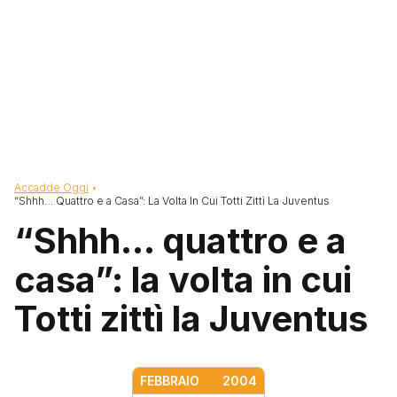
Briciole di pane
Accadde Oggi
“Shhh… Quattro e a Casa”: La Volta In Cui Totti Zittì La Juventus
“Shhh… quattro e a
casa”: la volta in cui
Totti zittì la Juventus
FEBBRAIO
2004