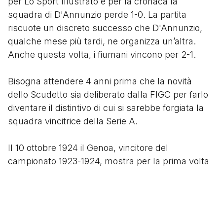
per Lo Sport Illustrato e per la cronaca la
squadra di D'Annunzio perde 1-0. La partita
riscuote un discreto successo che D'Annunzio,
qualche mese più tardi, ne organizza un’altra.
Anche questa volta, i fiumani vincono per 2-1.
Bisogna attendere 4 anni prima che la novità
dello Scudetto sia deliberato dalla FIGC per farlo
diventare il distintivo di cui si sarebbe forgiata la
squadra vincitrice della Serie A.
Il 10 ottobre 1924 il Genoa, vincitore del
campionato 1923-1924, mostra per la prima volta
lo scudetto tricolore sulle proprie maglie. Nel
1931, poi, sotto la pressante discesa del
Fascismo, lo scudetto di d’Annunzio fa di nuovo
posto allo scudo biancorosso sabaudo con il