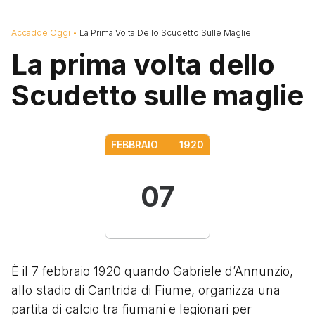
Briciole di pane
Accadde Oggi
La Prima Volta Dello Scudetto Sulle Maglie
La prima volta dello
Scudetto sulle maglie
FEBBRAIO
1920
07
È il 7 febbraio 1920 quando Gabriele d’Annunzio,
allo stadio di Cantrida di Fiume, organizza una
partita di calcio tra fiumani e legionari per