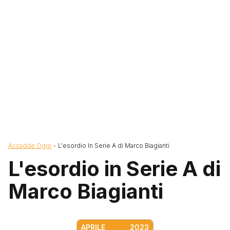
Briciole di pane
Accadde Oggi
L'esordio In Serie A di Marco Biagianti
L'esordio in Serie A di
Marco Biagianti
APRILE
2023