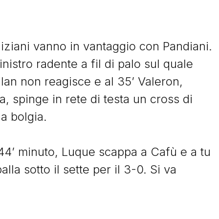
iziani vanno in vantaggio con Pandiani.
inistro radente a fil di palo sul quale
ilan non reagisce e al 35’ Valeron,
© Tacchettidiprovincia.it - 2026 - Tutti diritti riservati
a, spinge in rete di testa un cross di
na bolgia.
l 44’ minuto, Luque scappa a Cafù e a tu
la sotto il sette per il 3-0. Si va
nista spagnolo che esclama: “Che primera