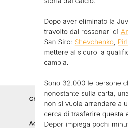
storia del calcio.
Dopo aver eliminato la Juve
travolto dai rossoneri di
An
San Siro:
Shevchenko
,
Pir
mettere al sicuro la qualif
cambia.
Sono 32.000 le persone che
nonostante sulla carta, una
Footer menu
Chi siamo
non si vuole arrendere a u
cerca di trasferire questa 
Depor impiega pochi minuti
Accadde Oggi