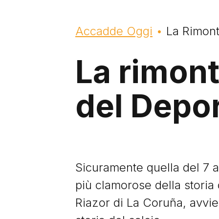
Briciole di pane
Accadde Oggi
La Rimont
La rimont
del Depor
Sicuramente quella del 7 a
più clamorose della storia
Riazor di La Coruña, avvie