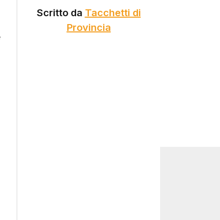
Scritto da
Tacchetti di
Provincia
e
Social
Search