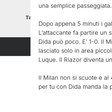
una semplice passeggiata.
Tacchetti TV
Dopo appena 5 minuti i gal
L’attaccante fa partire un s
Dida può poco. E’ 1-0. Il M
lasciato solo in area piccol
Luque. Il Riazor diventa u
Il Milan non si scuote e a
per tu con Dida manda la pal
all’intervallo col telecro
parte! Estraordinaria!”.