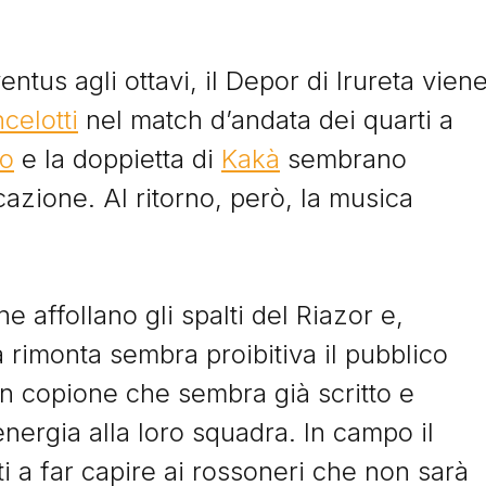
ntus agli ottavi, il Depor di Irureta vien
celotti
nel match d’andata dei quarti a
lo
e la doppietta di
Kakà
sembrano
icazione. Al ritorno, però, la musica
 affollano gli spalti del Riazor e,
 rimonta sembra proibitiva il pubblico
Storie
n copione che sembra già scritto e
energia alla loro squadra. In campo il
 a far capire ai rossoneri che non sarà
I Signori del Sabato