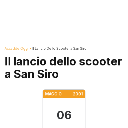
Briciole di pane
Accadde Oggi
Il Lancio Dello Scooter a San Siro
Il lancio dello scooter
a San Siro
MAGGIO
2001
06