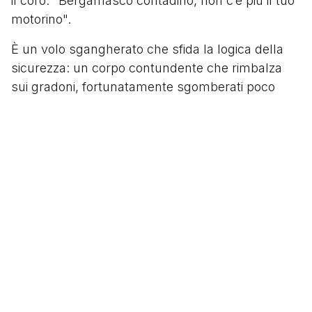
il coro: "Bergamasco contadino, non c’è più il tuo
motorino".
È un volo sgangherato che sfida la logica della
sicurezza: un corpo contundente che rimbalza
sui gradoni, fortunatamente sgomberati poco
prima, per terminare la sua corsa contro la
ringhiera dell'anello inferiore dello stadio. È l’apice
di una follia collettiva dove, in quel calcio di inizio
millennio, lo stadio è ancora una zona franca, una
terra di nessuno dove le logiche del tifo superano
ogni controllo.
Di quel pomeriggio resta un’immagine sbiadita di
un calcio folle accompagnato da un'anarchia
totale del tifo di un'Italia che non esiste più,
sospesa tra la follia e un romanticismo cupo e
indimenticabile.