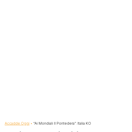
Briciole di pane
Accadde Oggi
“Ai Mondiali Il Pontedera”: Italia KO