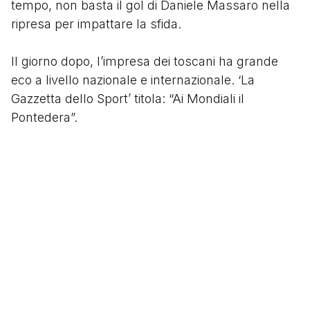
tempo, non basta il gol di Daniele Massaro nella
ripresa per impattare la sfida.
Il giorno dopo, l’impresa dei toscani ha grande
eco a livello nazionale e internazionale. ‘La
Gazzetta dello Sport’ titola: “Ai Mondiali il
Pontedera”.
Per i granata, che a fine stagione saliranno in C1,
un’impresa che resterà per sempre nella storia di
una società e del calcio italiano.
Segui
@tacchettidiprovincia
Scritto da
Tacchetti di Provincia