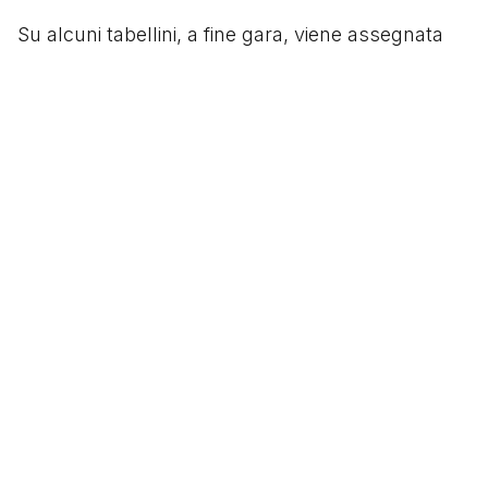
Su alcuni tabellini, a fine gara, viene assegnata
l’autorete a Buyo ma nulla e nessuno può
togliere a Van Basten la bellezza di un gesto
tecnico impensabile che, ancora oggi, lascia tutti
a bocca aperta.
Per la cronaca, nella partita di ritorno il Milan
vince 5-0 qualificandosi per la finale contro lo
Steaua Bucarest al Camp Nou di Barcellona. Il
resto è storia.
Segui
@tacchettidiprovincia
Scritto da
Tacchetti di Provincia