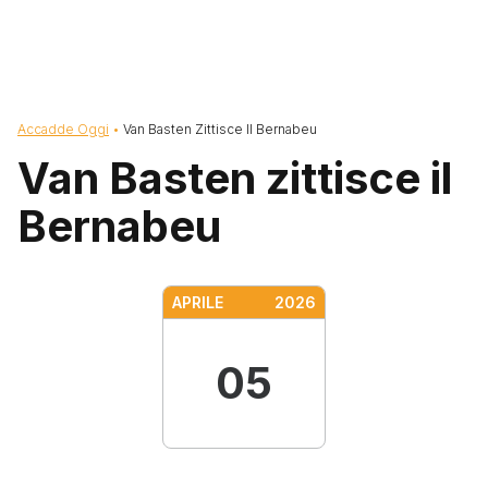
Briciole di pane
Accadde Oggi
Van Basten Zittisce Il Bernabeu
Van Basten zittisce il
Bernabeu
APRILE
2026
05