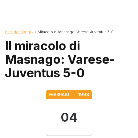
Briciole di pane
Accadde Oggi
Il Miracolo di Masnago: Varese-Juventus 5-0
Il miracolo di
Masnago: Varese-
Juventus 5-0
FEBBRAIO
1968
04