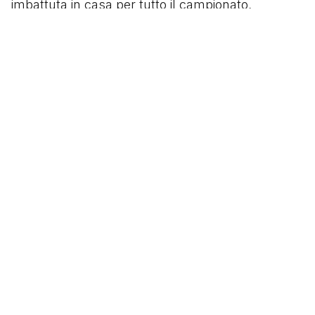
imbattuta in casa per tutto il campionato,
chiudendo seconda il girone d’andata, a due punti
dal Milan, anch’esso sconfitto dai lombardi.
E’ il grande Varese di Armando Picchi, di Sogliano
e Maroso, di Cresci, Mereghetti e Tamburini. È il
Varese di Pietro Anastasi, Giovanni Vastola,
Lamberto Leonardi, che il 4 febbraio 1968
umiliano la Juventus.
Segui
@tacchettidiprovincia
Scritto da