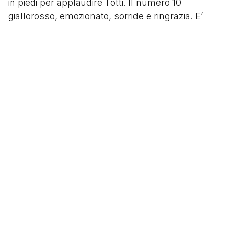
in piedi per applaudire Totti. Il numero 10
giallorosso, emozionato, sorride e ringrazia. E’
anche il tributo al giocatore che aveva rifiutato di
indossare la camiseta blanca del Real per
rimanere fedele alla Roma, al popolo giallorosso
e alla sua città. Lo stesso successe nel 2016.
Al triplice fischio, la Roma espugna il Santiago
Bernabeu per la prima volta nella sua storia
imponendosi sul più prestigioso campo europeo e
battendo il Real, la squadra più forte d’Europa.
Segui
@tacchettidiprovincia
Scritto da
Tacchetti di Provincia