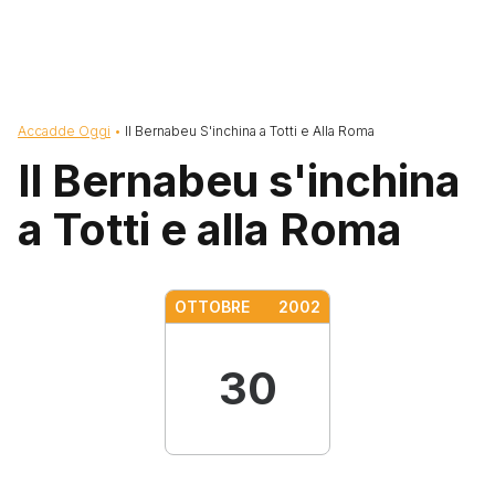
Briciole di pane
Accadde Oggi
Il Bernabeu S'inchina a Totti e Alla Roma
Il Bernabeu s'inchina
a Totti e alla Roma
OTTOBRE
2002
30