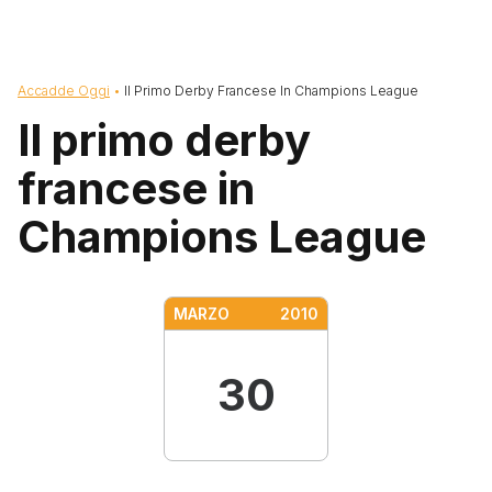
Briciole di pane
Accadde Oggi
Il Primo Derby Francese In Champions League
Il primo derby
francese in
Champions League
MARZO
2010
30