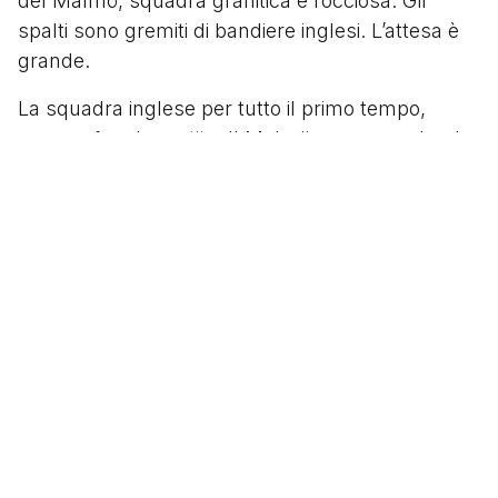
del Malmö, squadra granitica e rocciosa. Gli
spalti sono gremiti di bandiere inglesi. L’attesa è
grande.
La squadra inglese per tutto il primo tempo,
prova a fare la partita. Il Malmö regge, rendendo
vana ogni offensiva. Inizia il secondo tempo.
Robertson scende sulla sinistra, arriva sul fondo
e mette un cross in mezzo. I centrali svedesi
sono scavalcati, sulla palla si avventa Trevor
Francis che mette la palla in gol.
Brian Clough ha fatto il miracolo. La piccola città
delle Midland Orientali è sul tetto d’Europa. Un
successo arrivato contro ogni pronostico ma
attenzione perché i ragazzi di Clough ci presero
gusto. L'anno successivo rivinsero la Coppa ma
questa è un’altra storia.