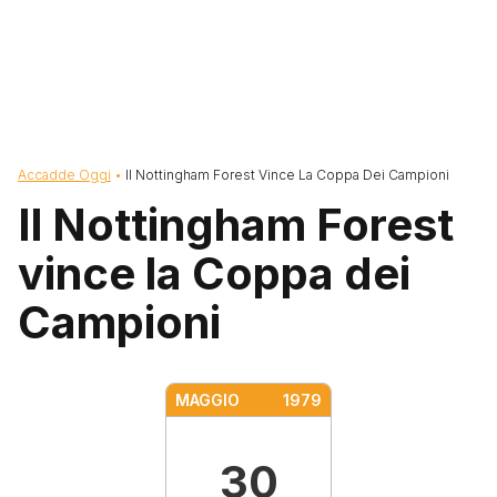
Briciole di pane
Accadde Oggi
Il Nottingham Forest Vince La Coppa Dei Campioni
Il Nottingham Forest
vince la Coppa dei
Campioni
MAGGIO
1979
30