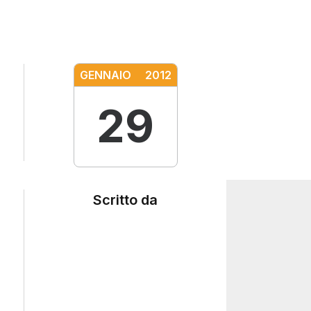
GENNAIO
2012
29
Scritto da
Social
Search