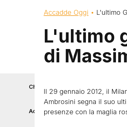
Briciole di pane
Accadde Oggi
L'ultimo 
L'ultimo 
di Massi
Footer menu
Chi siamo
Il 29 gennaio 2012, il Mila
Ambrosini segna il suo ul
presenze con la maglia ro
Accadde Oggi