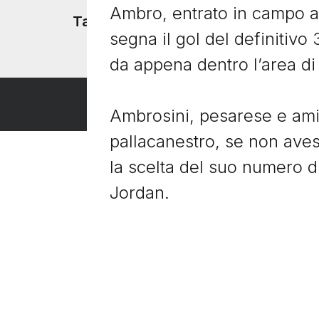
Ambro, entrato in campo al
Tacchetti TV
segna il gol del definitivo
da appena dentro l’area di
Ambrosini, pesarese e ami
pallacanestro, se non avess
la scelta del suo numero d
Jordan.
Per fortuna dei tifosi del M
anziché con le mani. Con q