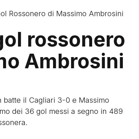
Gol Rossonero di Massimo Ambrosini
gol rossonero
mo Ambrosini
Storie
n batte il Cagliari 3-0 e Massimo
timo dei 36 gol messi a segno in 489
ssonera.
I Signori del Sabato