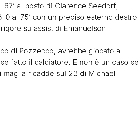
 67’ al posto di Clarence Seedorf,
 3-0 al 75’ con un preciso esterno destro
 rigore su assist di Emanuelson.
© Tacchettidiprovincia.it - 2026 - Tutti diritti riservati
co di Pozzecco, avrebbe giocato a
e fatto il calciatore. E non è un caso se
i maglia ricadde sul 23 di Michael
ilan ha scelto di giocare con i piedi,
uelle non resta che applaudirlo.