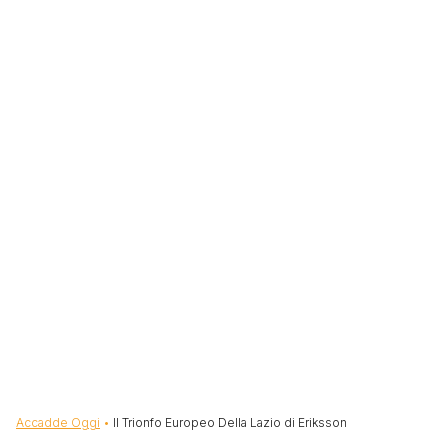
Briciole di pane
Accadde Oggi
Il Trionfo Europeo Della Lazio di Eriksson