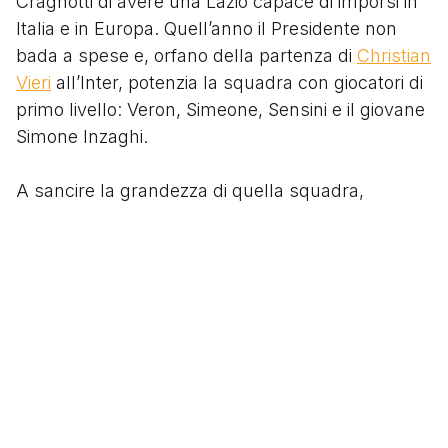
Cragnotti di avere una Lazio capace di imporsi in
Italia e in Europa. Quell’anno il Presidente non
bada a spese e, orfano della partenza di
Christian
Vieri
all’Inter, potenzia la squadra con giocatori di
primo livello: Veron, Simeone, Sensini e il giovane
Simone Inzaghi.
A sancire la grandezza di quella squadra,
qualche anno dopo, ci furono anche le parole di
Sir Alex Ferguson in una conferenza stampa:
“uno dei miei più grandi rimpianti è non aver
battuto nel 1999 la squadra più forte del mondo,
la Lazio”.
Segui
@tacchettidiprovincia